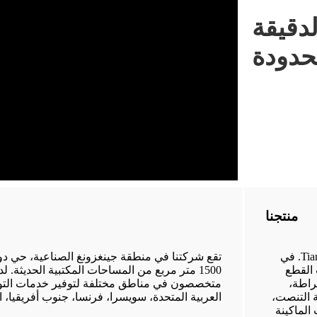
لدقيقة
حدودة
منتجنا
تأسست شركة Tianjin MeiWha Precision Machinery Co., Ltd. في
ت القطع
1500 متر مربع من المساحات المكتبية الحديثة.
راطة،
متخصصون في مناطق مختلفة لتوفير خدمات التوزيع
ة التنصت،
العربية المتحدة، سويسرا، فرنسا، جنوب أفريقيا، الهن
الماكينة