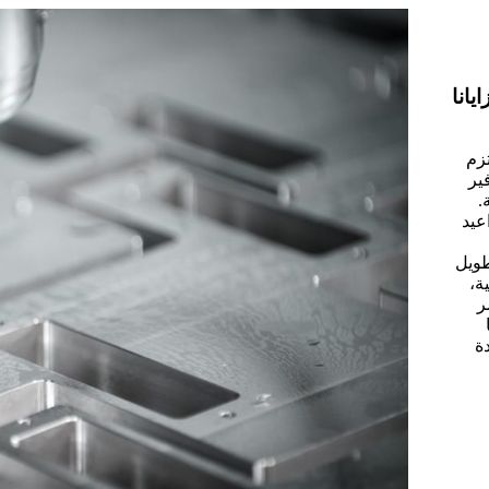
ايانا
تزم
ير
.
عيد
طويل
ة،
ر
ة