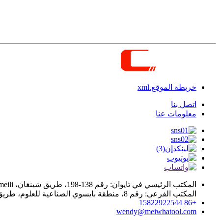
خريطة الموقع.xml
اتصل بنا
معلومات عنا
المكتب الرئيسي في تايوان: رقم 138-198، طريق شينغان، Zhuangmeili، منطقة داجيا، مدينة تايتشونغ، تايوان.
المكتب الفرعي: رقم 8، منطقة بايسوي الصناعية للعلوم، طريق هايهانغ الغربي، منطقة نينغهي، تيانجين، الصين
+86 15822922544
wendy@meiwhatool.com