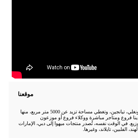
موقعنا
تقع شركتنا في منطقة جينغزونغ الصناعية، حي دونغلي، تيانجين، وتغطي مساحة تزيد عن 5000 متر مربع، منها
 لدينا فروع ومتاجر مباشرة ووكلاء فروع أو موزعون
. في الوقت نفسه، تُصدر منتجات ميهوا إلى دبي، الإمارات
د، الفلبين، تايلاند، وغيرها.