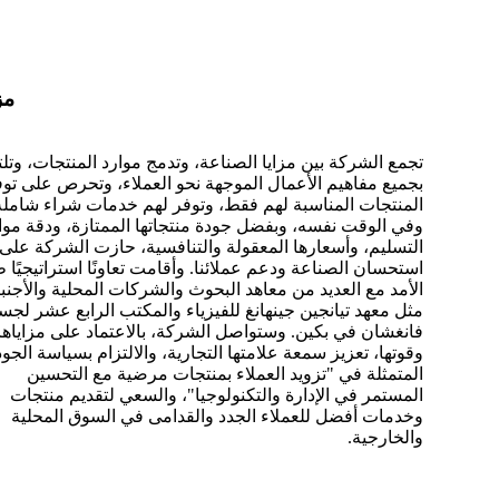
مز
تجمع الشركة بين مزايا الصناعة، وتدمج موارد المنتجات، وتل
بجميع مفاهيم الأعمال الموجهة نحو العملاء، وتحرص على توف
المنتجات المناسبة لهم فقط، وتوفر لهم خدمات شراء شاملة
وفي الوقت نفسه، وبفضل جودة منتجاتها الممتازة، ودقة موا
التسليم، وأسعارها المعقولة والتنافسية، حازت الشركة على
استحسان الصناعة ودعم عملائنا. وأقامت تعاونًا استراتيجيًا 
الأمد مع العديد من معاهد البحوث والشركات المحلية والأجنبي
مثل معهد تيانجين جينهانغ للفيزياء والمكتب الرابع عشر لجس
فانغشان في بكين. وستواصل الشركة، بالاعتماد على مزاياها
وقوتها، تعزيز سمعة علامتها التجارية، والالتزام بسياسة الجود
المتمثلة في "تزويد العملاء بمنتجات مرضية مع التحسين
المستمر في الإدارة والتكنولوجيا"، والسعي لتقديم منتجات
وخدمات أفضل للعملاء الجدد والقدامى في السوق المحلية
والخارجية.