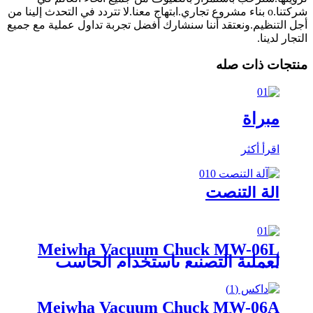
شركتنا.o بناء مشروع تجاري.ابتهاج معنا.لا تتردد في التحدث إلينا من
أجل التنظيم.ونعتقد أننا سنشارك أفضل تجربة تداول عملية مع جميع
التجار لدينا.
منتجات ذات صله
مبراة
اقرأ أكثر
آلة التنصت
Meiwha Vacuum Chuck MW-06L
لعملية التصنيع باستخدام الحاسب
الآلي
Meiwha Vacuum Chuck MW-06A