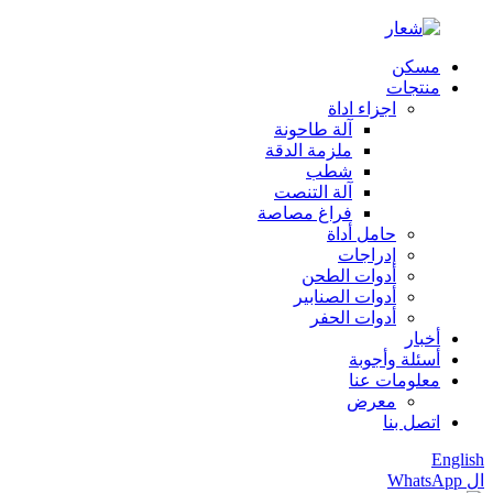
مسكن
منتجات
اجزاء اداة
آلة طاحونة
ملزمة الدقة
شطب
آلة التنصت
فراغ مصاصة
حامل أداة
إدراجات
أدوات الطحن
أدوات الصنابير
أدوات الحفر
أخبار
أسئلة وأجوبة
معلومات عنا
معرض
اتصل بنا
English
ال WhatsApp