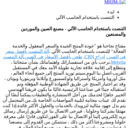
ابدء
التنصت باستخدام الحاسب الآلي
التنصت باستخدام الحاسب الآلي - مصنع الصين والموردين
والمصنعين
مفتاح نجاحنا هو "جودة المنتج الجيدة والسعر المعقول والخدمة
الفعالة" للتنصت باستخدام الحاسب الآلي ،
آلة التنصت بأفضل سعر
في الصين
,
إدراج CBN
,
طحن بأفضل الأسعار في الصين
,
آلة التنصت
Meiwha
.نرحب بأي من استفساراتك واهتماماتك بشأن منتجاتنا ،
ونتطلع إلى إقامة علاقة تجارية طويلة الأمد معك في المستقبل
القريب.اتصل بنا اليوم.سيتم توريد المنتج إلى جميع أنحاء العالم ،
مثل أوروبا وأمريكا وأستراليا ولوكسمبورغ وأتلانتا وبريتوريا وبوتان ،
وقد تم اجتياز المنتج عن طريق الشهادة الوطنية المؤهلة وتم
استقباله جيدًا في صناعتنا الرئيسية.غالبًا ما يكون فريقنا الهندسي
الخبير جاهزًا لخدمتك من أجل الاستشارة والتعليقات.يمكننا أيضًا أن
نقدم لك عينات مجانية لتلبية المواصفات الخاصة بك.من المحتمل أن
يتم بذل جهود مثالية لتزويدك بالخدمات والحلول الأكثر فائدة.إذا كنت
مهتمًا بشركتنا وحلولنا ، فيرجى الاتصال بنا عن طريق إرسال رسائل
بريد إلكتروني إلينا أو الاتصال بنا على الفور.لتكون قادرًا على معرفة
حلولنا ومشروعنا.أكثر من ذلك ، ستتمكن من القدوم إلى مصنعنا
لرؤيتها.سنرحب باستمرار بالضيوف من جميع أنحاء العالم في