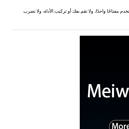
موضع عمود الأداة، ويجب استخدام مفتاحين على شكل حرف C للقفل أو الفتح. لا تستخدم مفتاحًا واحدًا، ولا تقم بفك أو تركيب الأداة، ولا تضرب