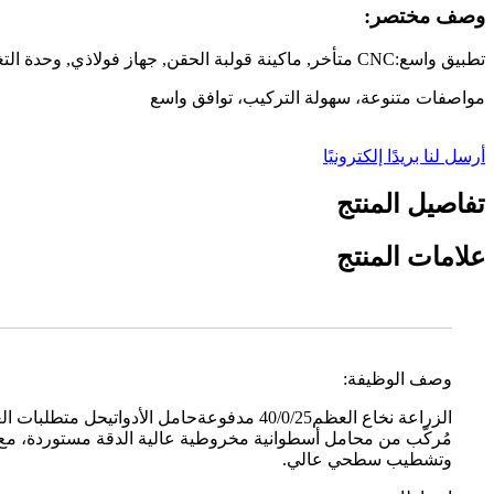
وصف مختصر:
تطبيق واسع:
CNC متأخر
,
ماكينة قولبة الحقن
,
جهاز فولاذي
,
وحدة التغ
مواصفات متنوعة، سهولة التركيب، توافق واسع
أرسل لنا بريدًا إلكترونيًا
تفاصيل المنتج
علامات المنتج
وصف الوظيفة:
ال
زراعة نخاع العظم
40/0/25 مدفوعة
حامل الأدوات
يحل متطلبات الع
مُركّب من محامل أسطوانية مخروطية عالية الدقة مستوردة، مع 
وتشطيب سطحي عالي.