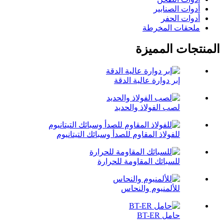
أدوات الصنابير
أدوات الحفر
ملحقات المخرطة
المنتجات المميزة
إبر دوارة عالية الدقة
لصب الفولاذ والحديد
للفولاذ المقاوم للصدأ وسبائك التيتانيوم
للسبائك المقاومة للحرارة
للألمنيوم والنحاس
حامل BT-ER